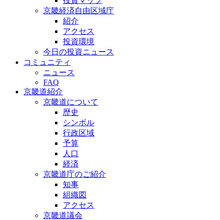
投資マップ
京畿経済自由区域庁
紹介
アクセス
投資環境
今日の投資ニュース
コミュニティ
ニュース
FAQ
京畿道紹介
京畿道について
歴史
シンボル
行政区域
予算
人口
経済
京畿道庁のご紹介
知事
組織図
アクセス
京畿道議会