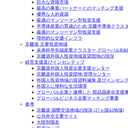
巨大な背後市場
最高の事業パートナーとのマッチング支援
優秀な人的資源
最適のマンツーマン型投資支援
半導体産業の育成のため 京畿半導体クラス
最適のマンツーマン型投資支援
理想的な交通インフラ
京畿道 主要投資地域
未来科学先端産業クラスター,グローバルR&
京畿道外国人投資地域賃貸団地の現況
経営支援及びインセンティブ
京畿道外国人投資企業支援センター
京畿道外国人投資団地 管理センター
外国人投資地域の賃貸料減免 及びインセン
外国人に便利な生活環境
グローバル企業と連携した 部品国産化支援
グローバルビジネス企業マッチング事業
参考
京畿道 国際交流地域の現況 (27ヵ国42地域)
公共外交主要サイト
大陸別国名