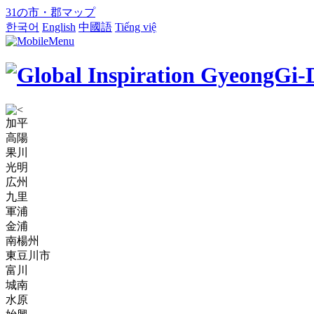
31の市・郡マップ
한국어
English
中國語
Tiếng việ
加平
高陽
果川
光明
広州
九里
軍浦
金浦
南楊州
東豆川市
富川
城南
水原