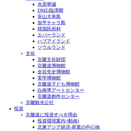
水原華城
DMZ/臨津閣
安山大阜島
加平チャラ島
韓国民俗村
エバーランド
ハブアイランド
ソウルランド
文化
京畿文化財団
京畿道博物館
全谷先史博物館
実学博物館
京畿道子ども博物館
白南準アートセンター
京畿道創作センター
京畿観光公社
投資
京畿道に投資すべき理由
投資環境案内 (動画)
北東アジア経済·産業の中心地