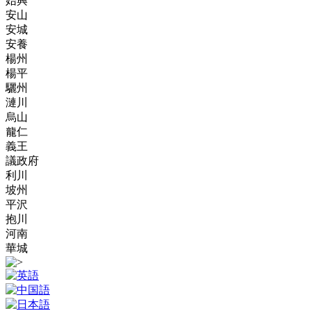
始興
安山
安城
安養
楊州
楊平
驪州
漣川
烏山
龍仁
義王
議政府
利川
坡州
平沢
抱川
河南
華城